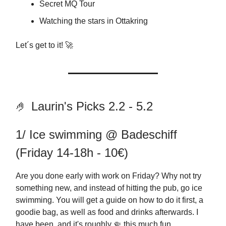
Secret MQ Tour
Watching the stars in Ottakring
Let´s get to it! 🚀
🤌 Laurin's Picks 2.2 - 5.2
1/ Ice swimming @ Badeschiff
(Friday 14-18h - 10€)
Are you done early with work on Friday? Why not try
something new, and instead of hitting the pub, go ice
swimming. You will get a guide on how to do it first, a
goodie bag, as well as food and drinks afterwards. I
have been, and it's roughly 🤏 this much fun.