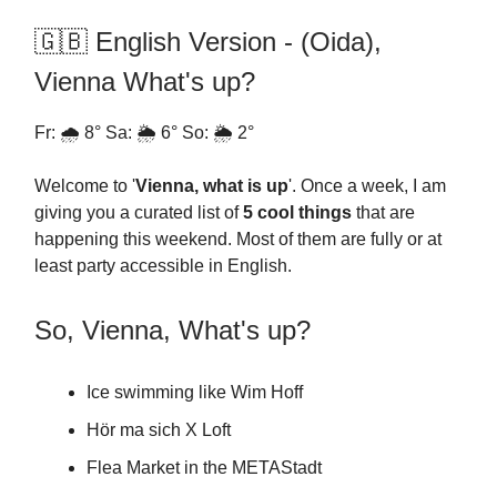
🇬🇧 English Version - (Oida),
Vienna What's up?
Fr: 🌧️ 8° Sa: 🌦️ 6° So: 🌦️ 2°
Welcome to '
Vienna, what is up
'. Once a week, I am
giving you a curated list of
5 cool things
that are
happening this weekend. Most of them are fully or at
least party accessible in English.
So, Vienna, What's up?
Ice swimming like Wim Hoff
Hör ma sich X Loft
Flea Market in the METAStadt