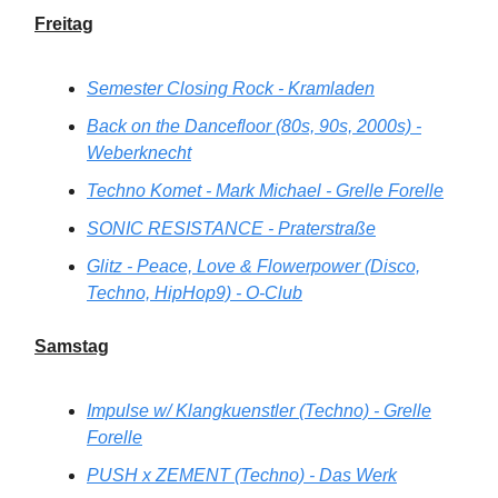
Freitag
Semester Closing Rock - Kramladen
Back on the Dancefloor (80s, 90s, 2000s) -
Weberknecht
Techno Komet - Mark Michael - Grelle Forelle
SONIC RESISTANCE - Praterstraße
Glitz - Peace, Love & Flowerpower (Disco,
Techno, HipHop9) - O-Club
Samstag
Impulse w/ Klangkuenstler (Techno) - Grelle
Forelle
PUSH x ZEMENT (Techno) - Das Werk