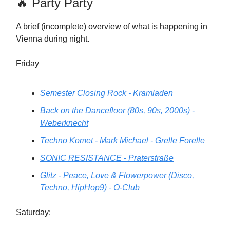
🔥 Party Party
A brief (incomplete) overview of what is happening in
Vienna during night.
Friday
Semester Closing Rock - Kramladen
Back on the Dancefloor (80s, 90s, 2000s) -
Weberknecht
Techno Komet - Mark Michael - Grelle Forelle
SONIC RESISTANCE - Praterstraße
Glitz - Peace, Love & Flowerpower (Disco,
Techno, HipHop9) - O-Club
Saturday: