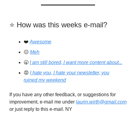
⭐️️ How was this weeks e-mail?
❤️
Awesome
😐
Meh
🥱
I am still bored, I want more content about...
😡
I hate you, I hate your newsletter, you
ruined my weekend
If you have any other feedback, or suggestions for
improvement, e-mail me under
laurin.wirth@gmail.com
or just reply to this e-mail. NY