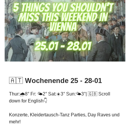
🇦🇹
Wochenende 25 - 28-01
Thur:🌧️8° Fr: 🌤️2° Sat:☀️3° Sun:🌤️3°| 🇬🇧 Scroll
down for English👇
Konzerte, Kleidertausch-Tanz Parties, Day Raves und
mehr!