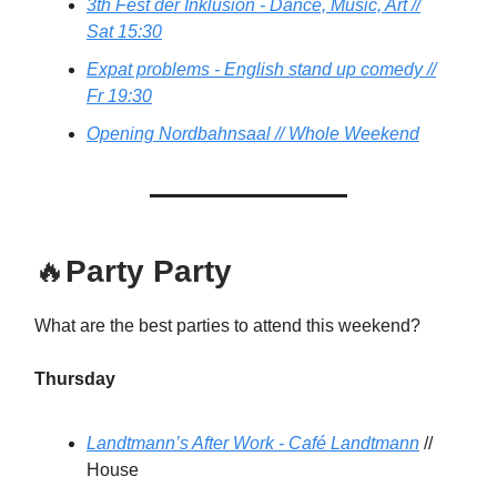
3th Fest der Inklusion - Dance, Music, Art //
Sat 15:30
Expat problems - English stand up comedy //
Fr 19:30
Opening Nordbahnsaal // Whole Weekend
🔥
Party Party
What are the best parties to attend this weekend?
Thursday
Landtmann’s After Work - Café Landtmann
//
House