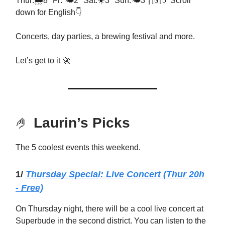
Thur:🌧️8° Fr: 🌤️2° Sat:☀️3° Sun:🌤️3°| 🇬🇧 Scroll
down for English👇
Concerts, day parties, a brewing festival and more.
Let’s get to it 🚀
🤌
Laurin’s Picks
The 5 coolest events this weekend.
1/
Thursday
Special: Live Concert (Thur 20h
- Free)
On Thursday night, there will be a cool live concert at
Superbude in the second district. You can listen to the