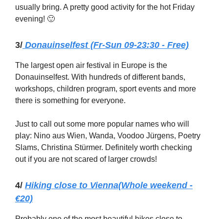
usually bring. A pretty good activity for the hot Friday
evening! 🙂
3/
Donauinselfest (Fr-Sun 09-23:30 - Free)
The largest open air festival in Europe is the
Donauinselfest. With hundreds of different bands,
workshops, children program, sport events and more
there is something for everyone.
Just to call out some more popular names who will
play: Nino aus Wien, Wanda, Voodoo Jürgens, Poetry
Slams, Christina Stürmer. Definitely worth checking
out if you are not scared of larger crowds!
4/
Hiking close to Vienna(Whole weekend -
€20)
Probably one of the most beautiful hikes close to