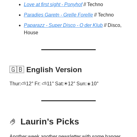
Love at first sight - Ponyhof
// Techno
Paradies Garetn - Grelle Forelle
// Techno
Paparazz - Super Disco - O der Klub
// Disco,
House
🇬🇧
English Version
Thur:⛅12° Fr: ⛅11° Sat:☀12° Sun:☀️10°
🤌
Laurin’s Picks
Another week another newsletter with some banger