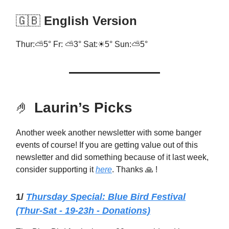
🇬🇧
English Version
Thur:⛅5° Fr: ⛅3° Sat:☀5° Sun:⛅5°
🤌
Laurin’s Picks
Another week another newsletter with some banger
events of course! If you are getting value out of this
newsletter and did something because of it last week,
consider supporting it
here
. Thanks 🙏 !
1/
Thursday Special: Blue Bird Festival
(Thur-Sat - 19-23h - Donations)