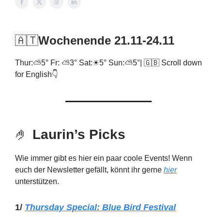
🇦🇹
Wochenende 21.11-24.11
Thur:⛅5° Fr: ⛅3° Sat:☀5° Sun:⛅5°| 🇬🇧 Scroll down
for English👇
🤌
Laurin’s Picks
Wie immer gibt es hier ein paar coole Events! Wenn
euch der Newsletter gefällt, könnt ihr gerne
hier
unterstützen.
1/
Thursday Special:
Blue Bird
Festival