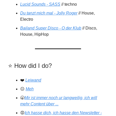
Lucid Sounds - SASS
// techno
Du tanzt mich mal - Jolly Roger
// House,
Electro
Bailand Super Disco - O der Klub
// Disco,
House, HipHop
⭐️️ How did I do?
❤️
Leiwand
😐
Meh
🥱
Mir ist immer noch ur langweilig, ich will
mehr Content über ...
😡
Ich hasse dich, ich hasse den Newsletter -