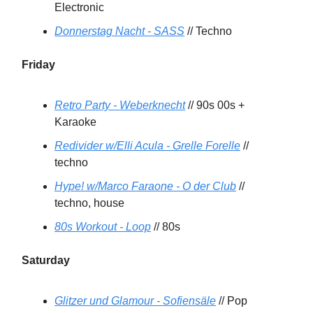
Electronic
Donnerstag Nacht - SASS
// Techno
Friday
Retro Party - Weberknecht
// 90s 00s +
Karaoke
Redivider w/Elli Acula - Grelle Forelle
//
techno
Hype! w/Marco Faraone - O der Club
//
techno, house
80s Workout - Loop
// 80s
Saturday
Glitzer und Glamour - Sofiensäle
// Pop