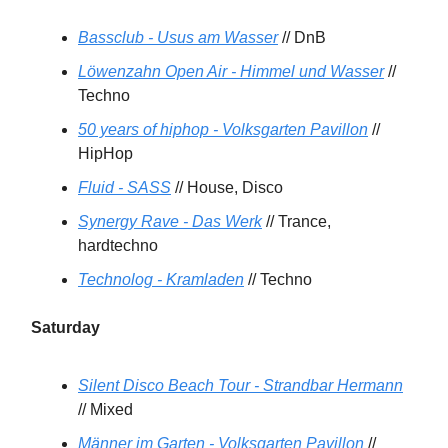
Bassclub - Usus am Wasser
// DnB
Löwenzahn Open Air - Himmel und Wasser
//
Techno
50 years of hiphop - Volksgarten Pavillon
//
HipHop
Fluid - SASS
// House, Disco
Synergy Rave - Das Werk
// Trance,
hardtechno
Technolog - Kramladen
// Techno
Saturday
Silent Disco Beach Tour - Strandbar Hermann
// Mixed
Männer im Garten - Volksgarten Pavillon
//