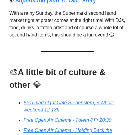
5/
Supermarkt (Sun 11-18h - Free)
With a rainy Sunday, the Supermarkt second hand
market right at prater comes at the right time! With DJs,
food, drinks, a tattoo artist and of course a whole lot of
second hand items, this should be a fun event! 🙂
🎨
A little bit of culture &
other
💎
Flea market (at Café Siebenstern) // Whole
weekend 12-18h
Free Open Air Cinema - Tótem // Fr 20:30
Free Open Air Cinema - Holding Back the