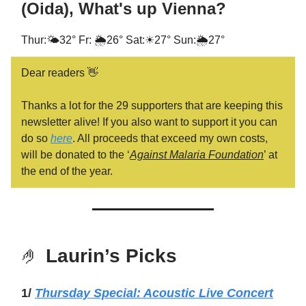
(Oida), What's up Vienna?
Thur:🌤32° Fr: 🌦️26° Sat:☀27° Sun:🌦️27°
Dear readers 👋
Thanks a lot for the 29 supporters that are keeping this
newsletter alive! If you also want to support it you can
do so
here
. All proceeds that exceed my own costs,
will be donated to the ‘
Against Malaria Foundation
’ at
the end of the year.
🤌
Laurin’s Picks
1/
Thursday Special: Acoustic Live Concert