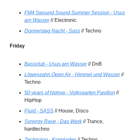
FM4 Swound Sound Summer Session - Usus
am Wasser
// Electronic
Donnerstag Nacht - Sass
// Techno
Friday
Bassclub - Usus am Wasser
// DnB
Löwenzahn Open Air - Himmel und Wasser
//
Techno
50 years of hiphop - Volksgarten Pavillon
//
HipHop
Fluid - SASS
// House, Disco
Synergy Rave - Das Werk
// Trance,
hardtechno
Technolog - Kramladen
// Techno