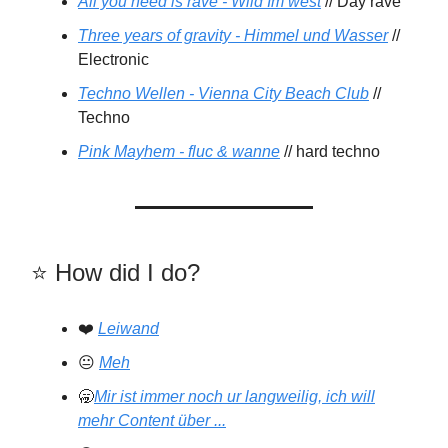
All you need is rave - Wild Im west
// Day rave
Three years of gravity - Himmel und Wasser
//
Electronic
Techno Wellen - Vienna City Beach Club
//
Techno
Pink Mayhem - fluc & wanne
// hard techno
⭐️️ How did I do?
❤️
Leiwand
😐
Meh
🥱
Mir ist immer noch ur langweilig, ich will
mehr Content über ...