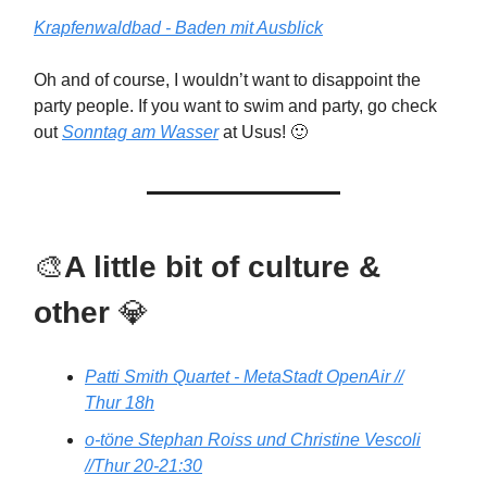
Krapfenwaldbad - Baden mit Ausblick
Oh and of course, I wouldn’t want to disappoint the
party people. If you want to swim and party, go check
out
Sonntag am Wasser
at Usus! 🙂
🎨
A little bit of culture &
other
💎
Patti Smith Quartet - MetaStadt OpenAir //
Thur 18h
o-töne Stephan Roiss und Christine Vescoli
//Thur 20-21:30