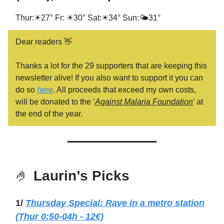
Thur:☀27° Fr: ☀30° Sat:☀34° Sun:🌤31°
Dear readers 👋
Thanks a lot for the 29 supporters that are keeping this
newsletter alive! If you also want to support it you can
do so
here
. All proceeds that exceed my own costs,
will be donated to the ‘
Against Malaria Foundation
’ at
the end of the year.
🤌
Laurin’s Picks
1/
Thursday Special: Rave in a metro station
(Thur 0:50-04h - 12€)