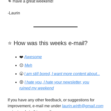
👊 Have a great weekend!
-Laurin
⭐️️ How was this weeks e-mail?
❤️
Awesome
😐
Meh
🥱
I am still bored, I want more content about...
😡
I hate you, I hate your newsletter, you
ruined my weekend
If you have any other feedback, or suggestions for
improvement, e-mail me under
laurin.wirth@gmail.com