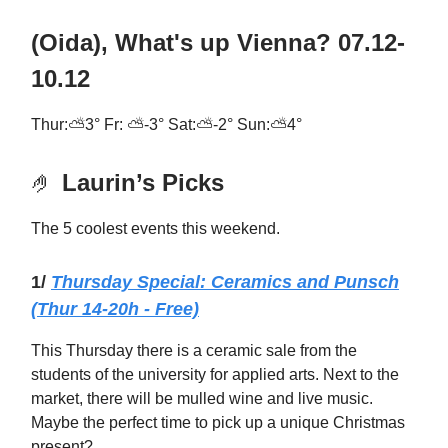
(Oida), What's up Vienna? 07.12-
10.12
Thur:⛅3° Fr: ⛅-3° Sat:⛅-2° Sun:⛅4°
🤌
Laurin’s Picks
The 5 coolest events this weekend.
1/
Thursday Special: Ceramics and Punsch
(Thur 14-20h - Free)
This Thursday there is a ceramic sale from the
students of the university for applied arts. Next to the
market, there will be mulled wine and live music.
Maybe the perfect time to pick up a unique Christmas
present?