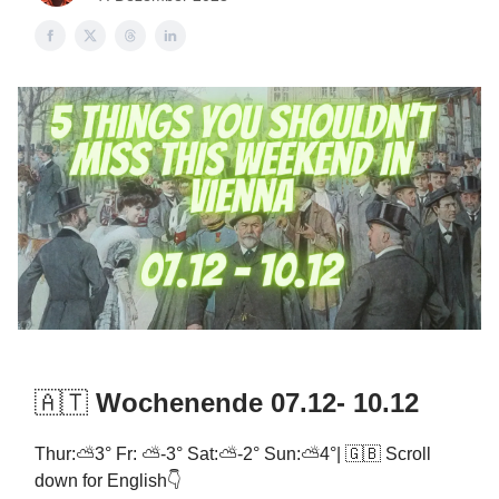
🇦🇹
Wochenende 07.12- 10.12
Thur:⛅3° Fr: ⛅-3° Sat:⛅-2° Sun:⛅4°| 🇬🇧 Scroll
down for English👇