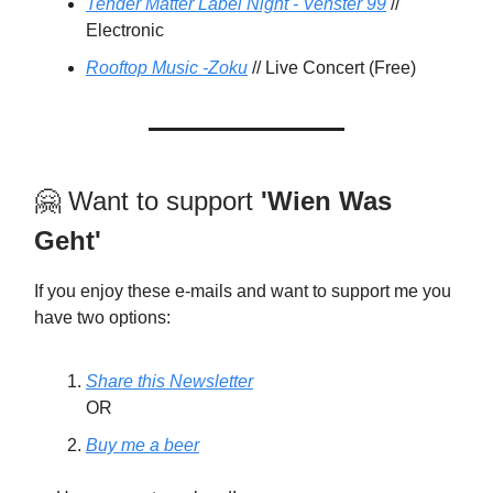
Tender Matter Label Night - Venster 99
//
Electronic
Rooftop Music -Zoku
// Live Concert (Free)
🤗 Want to support
'Wien Was
Geht'
If you enjoy these e-mails and want to support me you
have two options:
Share this Newsletter
OR
Buy me a beer