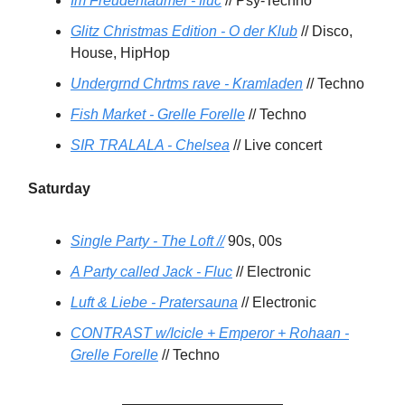
Im Freudentaumel - fluc
// Psy-Techno
Glitz Christmas Edition - O der Klub
// Disco,
House, HipHop
Undergrnd Chrtms rave - Kramladen
// Techno
Fish Market - Grelle Forelle
// Techno
SIR TRALALA - Chelsea
// Live concert
Saturday
Single Party - The Loft //
90s, 00s
A Party called Jack - Fluc
// Electronic
Luft & Liebe - Pratersauna
// Electronic
CONTRAST w/Icicle + Emperor + Rohaan -
Grelle Forelle
// Techno