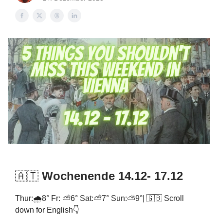
🇦🇹
Wochenende 14.12- 17.12
Thur:🌧️8° Fr: ⛅6° Sat:⛅7° Sun:⛅9°| 🇬🇧 Scroll
down for English👇