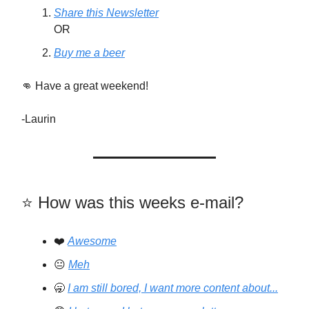
Share this Newsletter
OR
Buy me a beer
👊 Have a great weekend!
-Laurin
⭐️️ How was this weeks e-mail?
❤️
Awesome
😐
Meh
🥱
I am still bored, I want more content about...