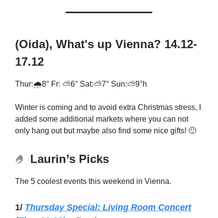
(Oida), What's up Vienna? 14.12-
17.12
Thur:🌧️8° Fr: ⛅6° Sat:⛅7° Sun:⛅9°h
Winter is coming and to avoid extra Christmas stress, I
added some additional markets where you can not
only hang out but maybe also find some nice gifts! 🙂
🤌
Laurin’s Picks
The 5 coolest events this weekend in Vienna.
1/
Thursday Special: Living Room Concert