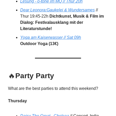
Lesung - o-töne im MQ // Thur 20h
Dear Leonora:Gaukelei & Wundersames
//
Thur 19:45-22h
Dichtkunst, Musik & Film im
Dialog: Festivalausklang mit der
Literaturstunde!
Yoga am Kaiserwasser // Sat 09h
Outdoor Yoga (13€)
🔥
Party Party
What are the best parties to attend this weekend?
Thursday
Daisy The Great - Chelsea
// Concert, Indie-