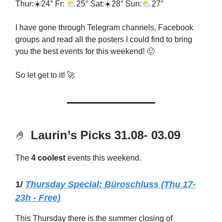
⛅
⛅
Thur:☀️24° Fr:
25° Sat:☀️28° Sun:
27°
I have gone through Telegram channels, Facebook
groups and read all the posters I could find to bring
you the best events for this weekend! 🙂
So let get to it! 🚀
🤌
Laurin’s Picks 31.08- 03.09
The
4 coolest
events this weekend.
1/
Thursday Special: Büroschluss (Thu 17-
23h - Free)
This Thursday there is the summer closing of