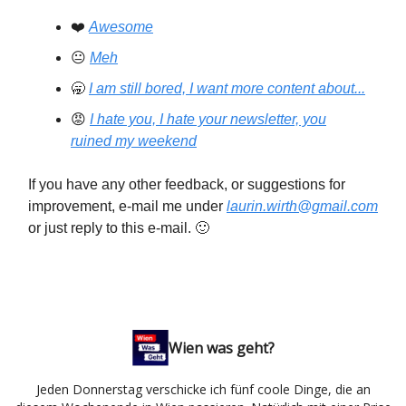
❤️
Awesome
😐
Meh
🥱
I am still bored, I want more content about...
😡
I hate you, I hate your newsletter, you
ruined my weekend
If you have any other feedback, or suggestions for
improvement, e-mail me under
laurin.wirth@gmail.com
or just reply to this e-mail. 🙂
Wien was geht?
Jeden Donnerstag verschicke ich fünf coole Dinge, die an