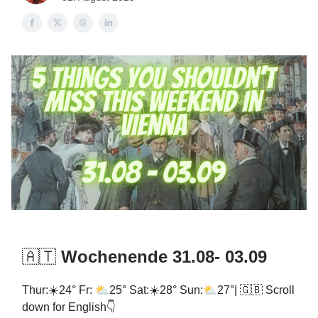
🇦🇹
Wochenende 31.08- 03.09
⛅
⛅
Thur:☀️24° Fr:
25° Sat:☀️28° Sun:
27°| 🇬🇧 Scroll
down for English👇