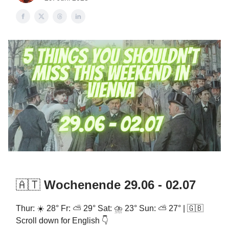
🇦🇹
Wochenende 29.06 - 02.07
Thur: ☀️ 28° Fr: ⛅ 29° Sat: ⛈️ 23° Sun: ⛅ 27° | 🇬🇧
Scroll down for English 👇