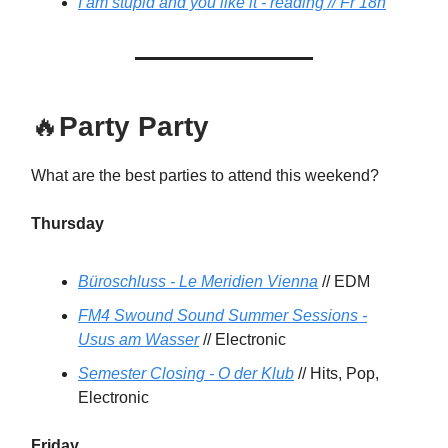
I am stupid and you like it - reading // Fr 18h
🔥
Party Party
What are the best parties to attend this weekend?
Thursday
Büroschluss - Le Meridien Vienna
// EDM
FM4 Swound Sound Summer Sessions -
Usus am Wasser
// Electronic
Semester Closing - O der Klub
// Hits, Pop,
Electronic
Friday