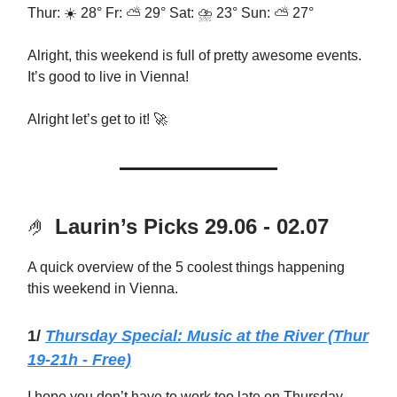
Thur: ☀️ 28° Fr: ⛅ 29° Sat: ⛈️ 23° Sun: ⛅ 27°
Alright, this weekend is full of pretty awesome events.
It’s good to live in Vienna!
Alright let’s get to it! 🚀
🤌
Laurin’s Picks 29.06 - 02.07
A quick overview of the 5 coolest things happening
this weekend in Vienna.
1/
Thursday Special: Music at the River (Thur
19-21h - Free)
I hope you don’t have to work too late on Thursday