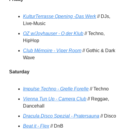
KulturTerrasse Opening -Das Werk
// DJs,
Live-Music
OZ w/Joyhauser - O der Klub
// Techno,
HipHop
Club Mémoire - Viper Room
// Gothic & Dark
Wave
Saturday
Impulse Techno - Grelle Forelle
// Techno
Vienna Tun Up - Camera Club
// Reggae,
Dancehall
Dracula Disco Spezial - Pratersauna
// Disco
Beat it - Flex
// DnB