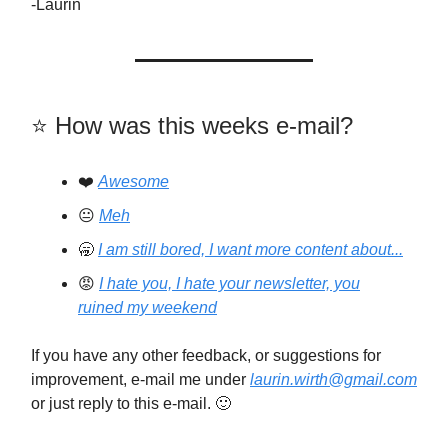
-Laurin
⭐️️ How was this weeks e-mail?
❤️
Awesome
😐
Meh
🥱
I am still bored, I want more content about...
😡
I hate you, I hate your newsletter, you
ruined my weekend
If you have any other feedback, or suggestions for
improvement, e-mail me under
laurin.wirth@gmail.com
or just reply to this e-mail. 🙂