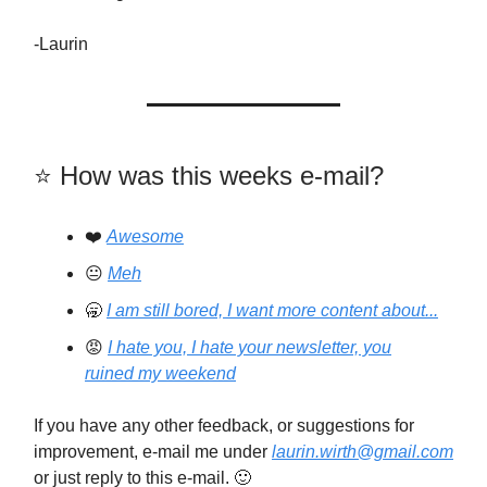
-Laurin
⭐️️ How was this weeks e-mail?
❤️
Awesome
😐
Meh
🥱
I am still bored, I want more content about...
😡
I hate you, I hate your newsletter, you
ruined my weekend
If you have any other feedback, or suggestions for
improvement, e-mail me under
laurin.wirth@gmail.com
or just reply to this e-mail. 🙂