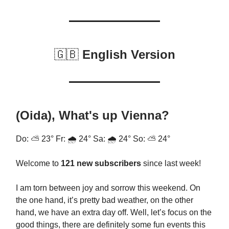
🇬🇧
English Version
(Oida), What's up Vienna?
Do: ⛅ 23° Fr: 🌧️ 24° Sa: 🌧️ 24° So: ⛅ 24°
Welcome to
121 new subscribers
since last week!
I am torn between joy and sorrow this weekend. On
the one hand, it’s pretty bad weather, on the other
hand, we have an extra day off. Well, let’s focus on the
good things, there are definitely some fun events this