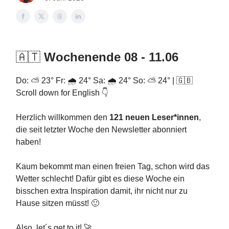
🇦🇹
Wochenende 08 - 11.06
Do: ⛅ 23° Fr: 🌧️ 24° Sa: 🌧️ 24° So: ⛅ 24° | 🇬🇧
Scroll down for English 👇
Herzlich willkommen den
121 neuen Leser*innen
,
die seit letzter Woche den Newsletter abonniert
haben!
Kaum bekommt man einen freien Tag, schon wird das
Wetter schlecht! Dafür gibt es diese Woche ein
bisschen extra Inspiration damit, ihr nicht nur zu
Hause sitzen müsst! 🙂
Also, let´s get to it! 🚀