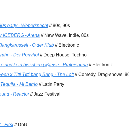
90s party - Weberknecht
// 80s, 90s
r ICEBERG - Arena
// New Wave, Indie, 80s
langkarussell - O der Klub
// Electronic
ahn - Der Ponyhof
// Deep House, Techno
re und kein bisschen (w)leise - Pratersauna
// Electronic
en x Titti Titti bang Bang - The Loft
// Comedy, Drag-shows, 80
Tequila - Mi Barrio
// Latin Party
ound - Reactor
// Jazz Festival
 - Flex
// DnB