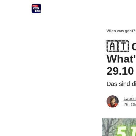
Wien was geht?
🇦🇹 
What'
29.10
Das sind d
Laurin
26. O