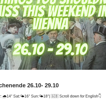
henende 26.10- 29.10
: 🌧️14° Sat:🌤️16° Sun:🌤️18°| 🇬🇧 Scroll down for English👇