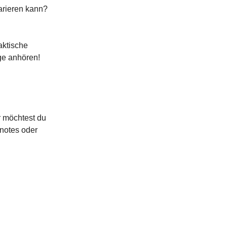
arieren kann?
aktische
äge anhören!
r möchtest du
-notes oder