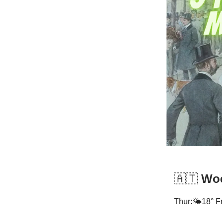
🇦🇹
Woc
Thur:🌤️18° Fr