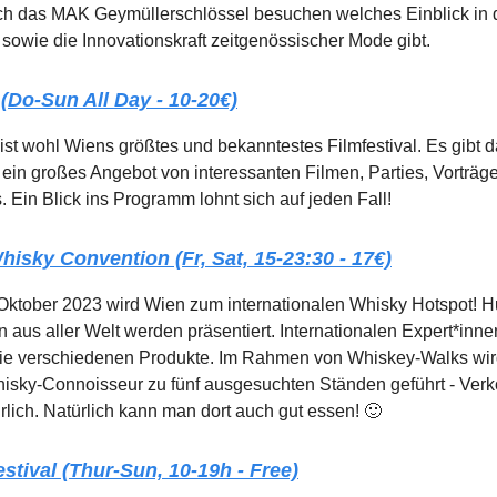
h das MAK Geymüllerschlössel besuchen welches Einblick in d
sowie die Innovationskraft zeitgenössischer Mode gibt.
 (Do-Sun All Day - 10-20€)
ist wohl Wiens größtes und bekanntestes Filmfestival. Es gibt 
in großes Angebot von interessanten Filmen, Parties, Vorträg
 Ein Blick ins Programm lohnt sich auf jeden Fall!
hisky Convention (Fr, Sat, 15-23:30 - 17€)
 Oktober 2023 wird Wien zum internationalen Whisky Hotspot! H
 aus aller Welt werden präsentiert. Internationalen Expert*inn
 die verschiedenen Produkte. Im Rahmen von Whiskey-Walks wi
isky-Connoisseur zu fünf ausgesuchten Ständen geführt - Ver
ürlich. Natürlich kann man dort auch gut essen! 🙂
estival (Thur-Sun, 10-19h - Free)