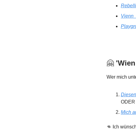
Rebell
Vienn_
Playgr
🤗
'Wien
Wer mich unte
Diesen
ODER
Mich au
👊 Ich wünsc