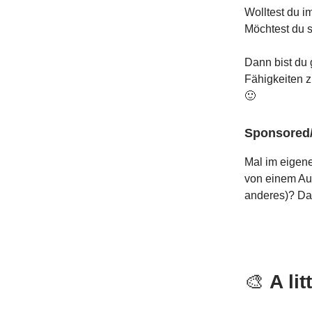
Wolltest du i
Möchtest du s
Dann bist du 
Fähigkeiten z
🙂
Sponsored
Mal im eigene
von einem Aud
anderes)? Da
🎨
A lit