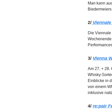
Man kann auc
Biedermeiers 
2/
Viennale
Die Viennale 
Wochenende e
Performances.
3/
Vienna W
Am 27. + 28.
Whisky-Sorten
Einblicke in
von einem Wh
inklusive nat
4/
re:pair F