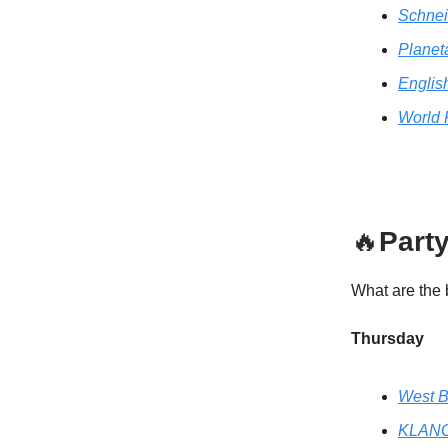
Schnei
Planeta
Englis
World 
🔥
Party
What are the 
Thursday
West B
KLANG