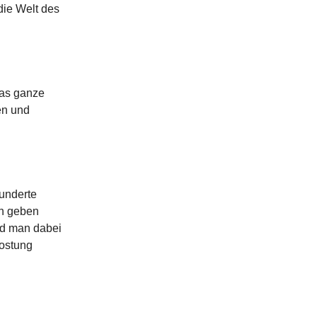
ie Welt des
das ganze
en und
underte
en geben
rd man dabei
kostung