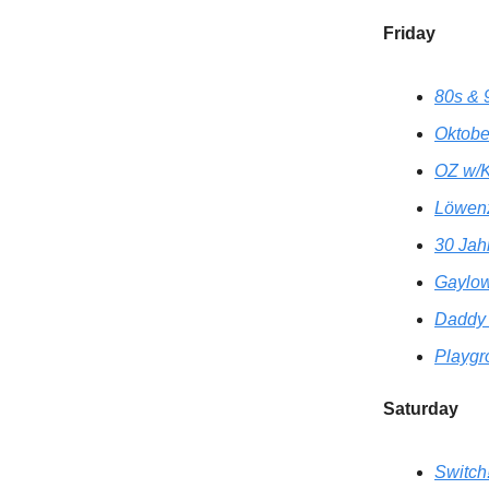
Friday
80s & 
Oktobe
OZ w/K
Löwenz
30 Jah
Gaylowe
Daddy 
Playgr
Saturday
Switch!