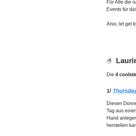
Für Alle die 
Events für d
Also, let get t
🤌
Laurin
Die
4 coolst
1/
Thursday
Diesen Donne
Tag aus eine
Hand anlegen
herstellen ka