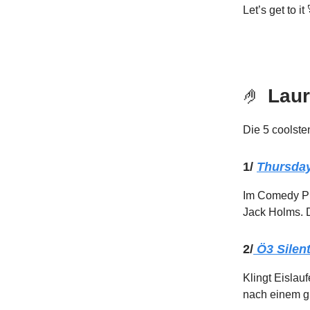
Let’s get to it
🤌
Laur
Die 5 coolst
1/
Thursda
Im Comedy Pu
Jack Holms. D
2/
Ö3 Silent
Klingt Eislau
nach einem gu