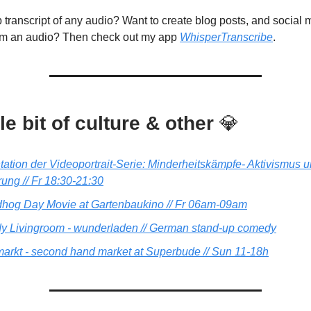
transcript of any audio? Want to create blog posts, and social 
rom an audio? Then check out my app
WhisperTranscribe
.
tle bit of culture & other
💎
tation der Videoportrait-Serie: Minderheitskämpfe- Aktivismus 
ung // Fr 18:30-21:30
hog Day Movie at Gartenbaukino // Fr 06am-09am
 Livingroom - wunderladen // German stand-up comedy
arkt - second hand market at Superbude // Sun 11-18h