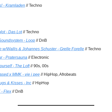
s! - Kramladen
// Techno
lot - Das Lot
// Techno
Soundsystem - Loop
// DnB
e w/Wallis & Johannes Schuster - Grelle Forelle
// Techno
ur - Pratersauna
// Electronic
urself - The Loft
// 90s, 00s
ased x MMK - vie i pee
// HipHop, Afrobeats
ugs & Kisses - Inc
// HipHop
 - Flex
// DnB