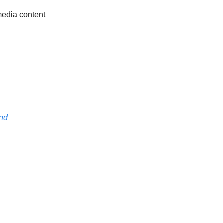
media content
und