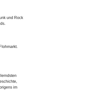
 Punk und Rock
nds.
Flohmarkt.
llerndsten
eschichte,
brigens im