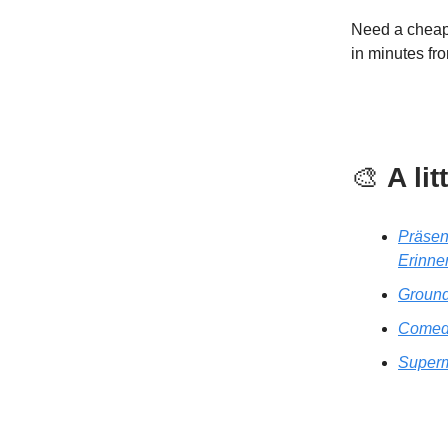
Need a cheap 
in minutes f
🎨
A lit
Präsen
Erinner
Ground
Comedy
Superm