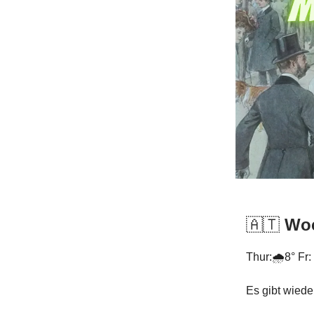
🇦🇹
Woc
Thur:🌧️8° Fr:
Es gibt wiede