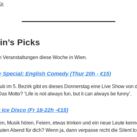
 🚀
in’s Picks
en Veranstaltungen diese Woche in Wien.
y
Special: English Comedy (Thur 20h - €15)
b im 5. Bezirk gibt es dieses Donnerstag eine Live Show von 
as Motto? ‘Life is not always fun, but it can always be funny’.
 Ice Disco (Fr 18-22h -€15)
fen, Musik hören, Feiern, etwas trinken und ein neue Leute ken
ten Abend für dich? Wenn ja, dann verpasse nicht die Silent I