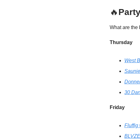
🔥
Party
What are the 
Thursday
West B
Saunier
Donner
30 Dan
Friday
Fluffi
BLVZE 