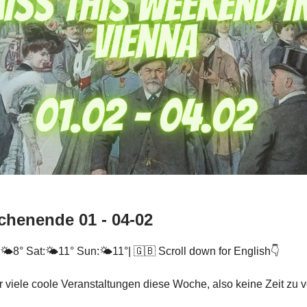
henende 01 - 04-02
 🌤️8° Sat:🌤️11° Sun:🌤️11°| 🇬🇧 Scroll down for English👇
r viele coole Veranstaltungen diese Woche, also keine Zeit zu v