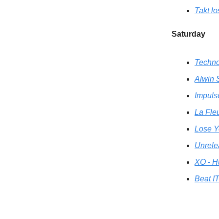
Takt lo
Saturday
Techno
Alwin 
Impuls
La Fle
Lose Yo
Unrele
XO - H
Beat IT