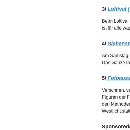
3/
Loftival 
Beim Loftival
ist für alle 
4/
Siebenst
Am Samstag u
Das Ganze läs
5/
Fotoausst
Verschrien, v
Figuren der 
den Methoden 
Westlicht statt
Sponsored