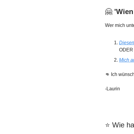
🤗
'Wien
Wer mich unte
Diesen
ODER
Mich au
👊 Ich wünsc
-Laurin
⭐️️ Wie 