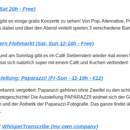
(Sat 20h - Free)
 gibt es einige gratis Konzerte zu sehen! Von Pop, Alternative,
was dabei und über den Abend verteilt spielen 3 verschiedene Ba
ern Flohmarkt (Sat, Sun 12-18h - Free)
nd am Sonntag gibt es im Café Siebenstern wieder mal einen 
st sich natürlich super mit einem Café und Kuchen verbinden!
ellung: Paparazzi! (Fr-Sun - 11-19h - €12)
erkannt, vergöttert: Paparazzi gehören ohne Zweifel zu den schi
Fotogeschichte! Die Ausstellung PAPARAZZI! widmet sich der G
und der Ästhetik der Paparazzi-Fotografie. Das ganze findet ü
.
/
WhisperTranscribe
(my own company)