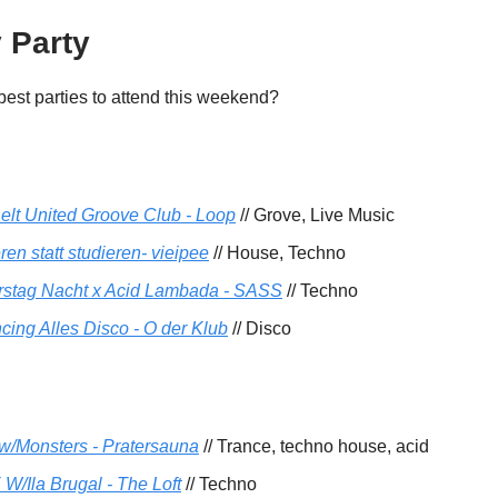
 Party
best parties to attend this weekend?
elt United Groove Club - Loop
// Grove, Live Music
en statt studieren- vieipee
// House, Techno
stag Nacht x Acid Lambada - SASS
// Techno
cing Alles Disco - O der Klub
// Disco
g w/Monsters - Pratersauna
// Trance, techno house, acid
W/Ila Brugal - The Loft
// Techno