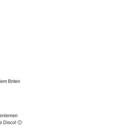
dem Briten
nenlernen
ce Disco! 🙂