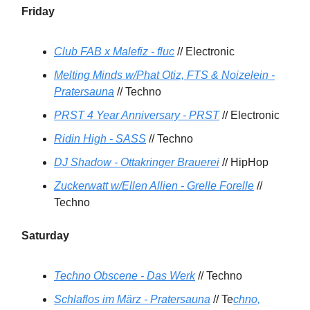
Friday
Club FAB x Malefiz - fluc
// Electronic
Melting Minds w/Phat Otiz, FTS & Noizelein -
Pratersauna
// Techno
PRST 4 Year Anniversary - PRST
// Electronic
Ridin High - SASS
// Techno
DJ Shadow - Ottakringer Brauerei
// HipHop
Zuckerwatt w/Ellen Allien - Grelle Forelle
//
Techno
Saturday
Techno Obscene - Das Werk
// Techno
Schlaflos im März - Pratersauna
// Te
chno,