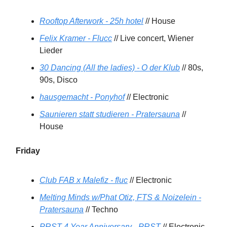
Rooftop Afterwork - 25h hotel
// House
Felix Kramer - Flucc
// Live concert, Wiener
Lieder
30 Dancing (All the ladies) - O der Klub
// 80s,
90s, Disco
hausgemacht - Ponyhof
// Electronic
Saunieren statt studieren - Pratersauna
//
House
Friday
Club FAB x Malefiz - fluc
// Electronic
Melting Minds w/Phat Otiz, FTS & Noizelein -
Pratersauna
// Techno
PRST 4 Year Anniversary - PRST
// Electronic