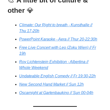
🎨
A little bit of culture &
other
💎
Climate: Our Right to breath - Kunsthalle //
Thu 17-20h
PowerPoint Karaoke - Aera // Thur 20-22:30h
Free Live Concert with Leo (Zoku Wien) // Fr
19h
Roy Lichtenstein Exhibition - Albertina //
Whole Weekend
Undateable English Comedy // Fr 19:30-22h
New Second Hand Market // Sun 12h
Oscarnight at Gartenbaukino // Sun 00-04h