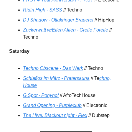
Ridin High - SASS
// Techno
DJ Shadow - Ottakringer Brauerei
// HipHop
Zuckerwatt w/Ellen Allien - Grelle Forelle
//
Techno
Saturday
Techno Obscene - Das Werk
// Techno
Schlaflos im März - Pratersauna
// Te
chno,
House
G.Spot - Ponyhof
// AfroTechHouse
Grand Opening - Purpleclub
// Electronic
The Hive: Blackout night - Flex
// Dubstep