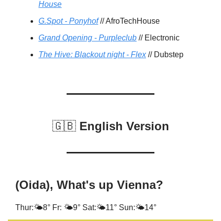
House
G.Spot - Ponyhof
// AfroTechHouse
Grand Opening - Purpleclub
// Electronic
The Hive: Blackout night - Flex
// Dubstep
🇬🇧
English Version
(Oida), What's up Vienna?
Thur:🌤️8° Fr: 🌤️9° Sat:🌤️11° Sun:🌤️14°