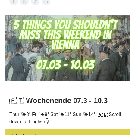
🇦🇹
Wochenende 07.3 - 10.3
Thur:🌤️8° Fr: 🌤️9° Sat:🌤️11° Sun:🌤️14°| 🇬🇧 Scroll
down for English👇