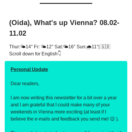
(Oida), What's up Vienna? 08.02-
11.02
Thur:🌤️14° Fr: 🌤️12° Sat:🌤️16° Sun:🌧️11°| 🇬🇧
Scroll down for English👇
Personal Update
Dear readers,
I am now writing this newsletter for a bit over a year
and I am grateful that I could make many of your
weekends in Vienna more exciting (at least if I
believe the e-mails and feedback you send me! 😉 ).