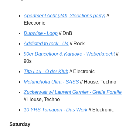
Apartment Acht (24h, 3locations party)
//
Electronic
Dubwise - Loop
// DnB
Addicted to rock - U4
// Rock
90er Dancefloor & Karaoke - Weberknecht
//
90s
Tita Lau - O der Klub
// Electronic
Melancholia Ultra - SASS
// House, Techno
Zuckerwatt w/ Laurent Garnier - Grelle Forelle
// House, Techno
10 YRS Tomagan - Das Werk
// Electronic
Saturday