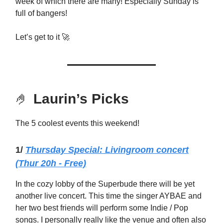
week of which there are many! Especially Sunday is
full of bangers!
Let’s get to it 🚀
🤌
Laurin’s Picks
The 5 coolest events this weekend!
1/
Thursday
Special: Livingroom concert
(Thur 20h - Free)
In the cozy lobby of the Superbude there will be yet
another live concert. This time the singer AYBAE and
her two best friends will perform some Indie / Pop
songs. I personally really like the venue and often also