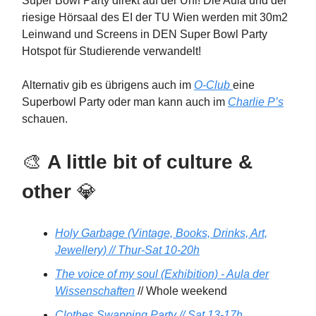
Super Bowl Party direkt auf der Uni! Die Aula und der
riesige Hörsaal des EI der TU Wien werden mit 30m2
Leinwand und Screens in DEN Super Bowl Party
Hotspot für Studierende verwandelt!
Alternativ gib es übrigens auch im
O-Club
eine
Superbowl Party oder man kann auch im
Charlie P’s
schauen.
🎨
A little bit of culture &
other
💎
Holy Garbage (Vintage, Books, Drinks, Art,
Jewellery) // Thur-Sat 10-20h
The voice of my soul (Exhibition) - Aula der
Wissenschaften
// Whole weekend
Clothes Swapping Party // Sat 13-17h