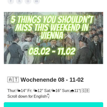
🇦🇹
Wochenende 08 - 11-02
Thur:🌤️14° Fr: 🌤️12° Sat:🌤️16° Sun:🌧️11°| 🇬🇧
Scroll down for English👇