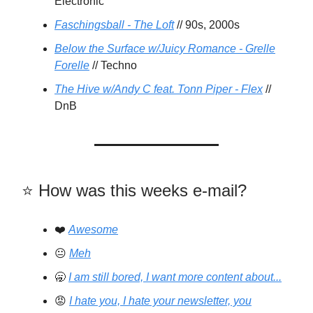
Electronic
Faschingsball - The Loft
// 90s, 2000s
Below the Surface w/Juicy Romance - Grelle
Forelle
// Techno
The Hive w/Andy C feat. Tonn Piper - Flex
//
DnB
⭐️️ How was this weeks e-mail?
❤️
Awesome
😐
Meh
🥱
I am still bored, I want more content about...
😡
I hate you, I hate your newsletter, you