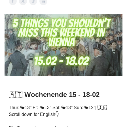
🇦🇹
Wochenende 15 - 18-02
Thur:🌤️13° Fr: 🌤️13° Sat:🌤️13° Sun:🌤️12°| 🇬🇧
Scroll down for English👇