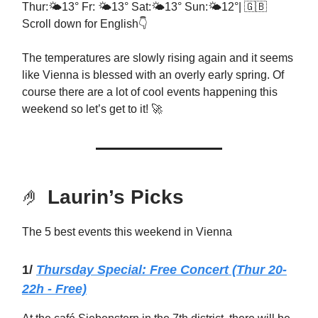
Thur:🌤️13° Fr: 🌤️13° Sat:🌤️13° Sun:🌤️12°| 🇬🇧
Scroll down for English👇
The temperatures are slowly rising again and it seems
like Vienna is blessed with an overly early spring. Of
course there are a lot of cool events happening this
weekend so let’s get to it! 🚀
🤌
Laurin’s Picks
The 5 best events this weekend in Vienna
1/
Thursday
Special: Free Concert (Thur 20-
22h - Free)